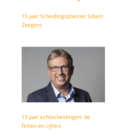
15 jaar Scheidingsplanner Edwin
Zeegers
15 jaar echtscheidingen: de
feiten en cijfers