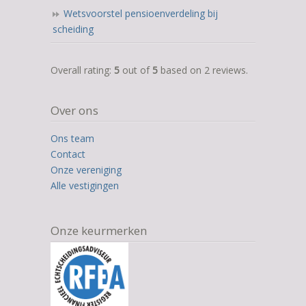
Wetsvoorstel pensioenverdeling bij
scheiding
5,0
Overall rating:
5
out of
5
based on
2
reviews.
rating
based
Over ons
on
12.345
Ons team
ratings
Contact
Onze vereniging
Alle vestigingen
Onze keurmerken