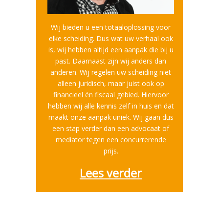
Wij bieden u een totaaloplossing voor
elke scheiding. Dus wat uw verhaal ook
is, wij hebben altijd een aanpak die bij u
past. Daarnaast zijn wij anders dan
anderen. Wij regelen uw scheiding niet
alleen juridisch, maar juist ook op
financieel én fiscaal gebied. Hiervoor
hebben wij alle kennis zelf in huis en dat
maakt onze aanpak uniek. Wij gaan dus
een stap verder dan een advocaat of
mediator tegen een concurrerende
prijs.
Lees verder