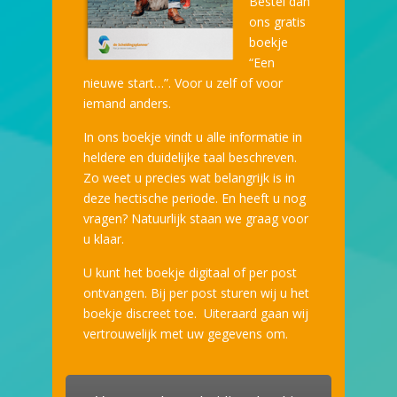
Bestel dan
ons gratis
boekje
“Een
nieuwe start…”. Voor u zelf of voor
iemand anders.
In ons boekje vindt u alle informatie in
heldere en duidelijke taal beschreven.
Zo weet u precies wat belangrijk is in
deze hectische periode.
En heeft u nog
vragen? Natuurlijk staan we graag voor
u klaar.
U kunt het boekje digitaal of per post
ontvangen. Bij per post sturen wij u het
boekje discreet toe. Uiteraard gaan wij
vertrouwelijk met uw gegevens om.