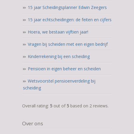
15 jaar Scheidingsplanner Edwin Zeegers
15 jaar echtscheidingen: de feiten en cijfers
Hoera, we bestaan vijftien jaar!
Vragen bij scheiden met een eigen bedrijf
Kinderrekening bij een scheiding
Pensioen in eigen beheer en scheiden
Wetsvoorstel pensioenverdeling bij
scheiding
5,0
Overall rating:
5
out of
5
based on
2
reviews.
rating
based
Over ons
on
12.345