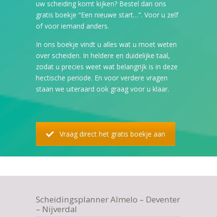
uw scheiding komt kijken? Bestel dan ons
gratis boekje “Een nieuwe start…”. Voor u zelf
of voor iemand anders.
In ons boekje vindt u alles wat u moet weten
over scheiden. In heldere en duidelijke taal,
zodat u precies weet wat belangrijk is in deze
hectische periode. En voor verdere vragen
staan we uiteraard ook graag voor u klaar.
Vraag direct het gratis boekje aan
Scheidingsplanner Almelo – Deventer
– Nijverdal