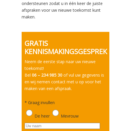
ondersteunen zodat u in één keer de juiste
afspraken voor uw nieuwe toekomst kunt
maken.
GRATIS
KENNISMAKINGSGESPREK
Neem de eerste stap naar uw nieuwe
toekomst!
Bel
06 – 234 985 30
of vul uw gegevens is
en wij nemen contact met u op voor het
maken van een afspraak.
*
Graag invullen
De heer
Mevrouw