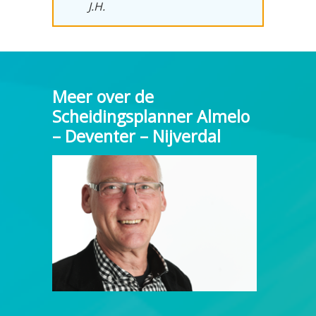
J.H.
Meer over de
Scheidingsplanner Almelo
– Deventer – Nijverdal