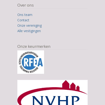
based
Over ons
on
12.345
Ons team
ratings
Contact
Onze vereniging
Alle vestigingen
Onze keurmerken