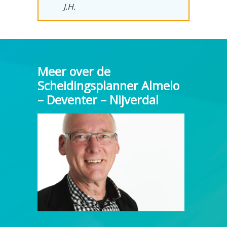
J.H.
Meer over de
Scheidingsplanner Almelo
– Deventer – Nijverdal