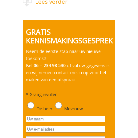
Lees verder
GRATIS
KENNISMAKINGSGESPREK
Neem de eerste stap naar uw nieuwe
toekomst!
Bel
06 – 234 98 530
of vul uw gegevens is
en wij nemen contact met u op voor het
maken van een afspraak.
*
Graag invullen
De heer
Mevrouw