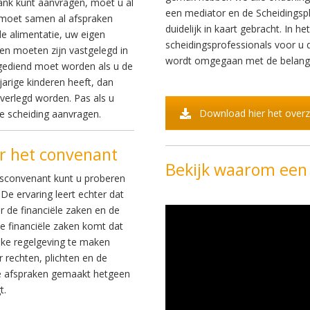
bank kunt aanvragen, moet u al
een mediator en de Scheidingspl
 moet samen al afspraken
duidelijk in kaart gebracht. In he
e alimentatie, uw eigen
scheidingsprofessionals voor u 
en moeten zijn vastgelegd in
wordt omgegaan met de belange
gediend moet worden als u de
jarige kinderen heeft, dan
erlegd worden. Pas als u
Download hier het overz
de scheiding aanvragen.
r het convenant
Bekijk waarom een
gsconvenant kunt u proberen
e ervaring leert echter dat
 de financiële zaken en de
de financiële zaken komt dat
ke regelgeving te maken
 rechten, plichten en de
e afspraken gemaakt hetgeen
t.