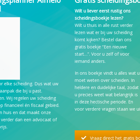
l
Wilt u liever eerst rustig ons
scheidingsboekje lezen?
Wilt u thuis in alle rust verder
lezen wat er bij uw scheiding
komt kijken? Bestel dan ons
gratis boekje “Een nieuwe
start…”. Voor u zelf of voor
iemand anders.
In ons boekje vindt u alles wat u
moet weten over scheiden. In
or elke scheiding. Dus wat uw
heldere en duidelijke taal, zodat
aanpak die bij u past.
u precies weet wat belangrijk is
en. Wij regelen uw scheiding
in deze hectische periode. En
op financieel én fiscaal gebied.
voor verdere vragen staan we ui
 in huis en dat maakt onze
 verder dan een advocaat of
ijs.
Vraag direct het gratis 