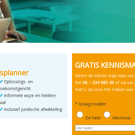
GRATIS KENNISM
splanner
Neem de eerste stap naar uw
Oplossings- en
Bel
06 – 234 985 30
of vul uw 
toekomstgericht
met u op voor het maken van 
Informele wijze en heldere
taal
*
Graag invullen
Inclusief juridische afwikkeling
De heer
Mevrouw