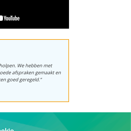
eholpen. We hebben met
goede afspraken gemaakt en
ken goed geregeld.”
oekje