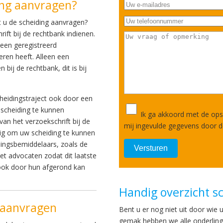
ing aanvragen?
t u de scheiding aanvragen?
ift bij de rechtbank indienen.
j een geregistreerd
eren heeft. Alleen een
bij de rechtbank, dit is bij
cheidingstraject ook door een
scheiding te kunnen
Ik ga akkoord met de ops
van het verzoekschrift bij de
mij ingevulde gegevens door 
ig om uw scheiding te kunnen
dingsbemiddelaars, zoals de
t advocaten zodat dit laatste
t ook door hun afgerond kan
Handig overzicht s
g aanvragen
Bent u er nog niet uit door wie 
gemak hebben we alle onderlinge