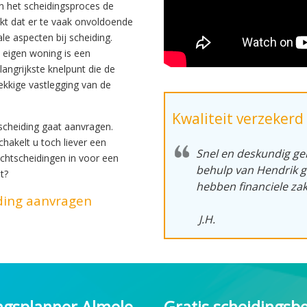
n het scheidingsproces de
ijkt dat er te vaak onvoldoende
le aspecten bij scheiding.
e eigen woning is een
angrijkste knelpunt die de
rekkige vastlegging van de
Kwaliteit verzekerd
scheiding gaat aanvragen.
chakelt u toch liever een
Snel en deskundig g
 echtscheidingen in voor een
behulp van Hendrik 
t?
hebben financiele za
ding aanvragen
J.H.
ngsplanner Almelo
Gratis scheidingsb