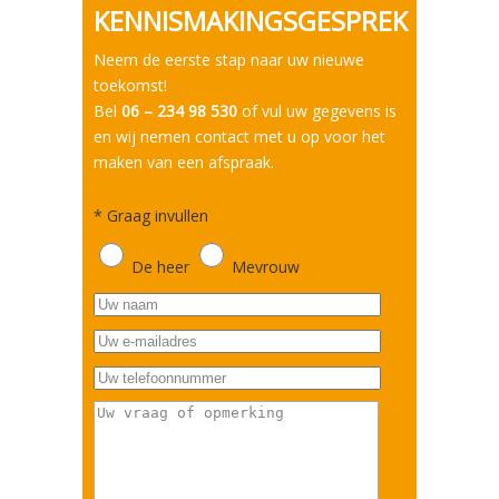
KENNISMAKINGSGESPREK
Neem de eerste stap naar uw nieuwe
toekomst!
Bel
06 – 234 98 530
of vul uw gegevens is
en wij nemen contact met u op voor het
maken van een afspraak.
*
Graag invullen
De heer
Mevrouw