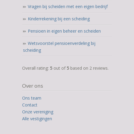
Vragen bij scheiden met een eigen bedrijf
Kinderrekening bij een scheiding
Pensioen in eigen beheer en scheiden
Wetsvoorstel pensioenverdeling bij
scheiding
5,0
Overall rating:
5
out of
5
based on
2
reviews.
rating
based
Over ons
on
12.345
Ons team
ratings
Contact
Onze vereniging
Alle vestigingen