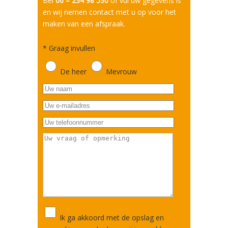
Bel
06 – 234 98 530
of vul uw gegevens is
en wij nemen contact met u op voor het
maken van een afspraak.
*
Graag invullen
De heer
Mevrouw
Ik ga akkoord met de opslag en