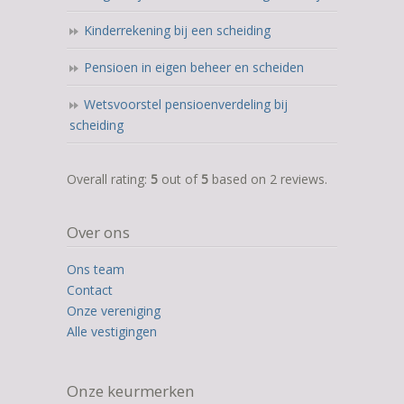
Kinderrekening bij een scheiding
Pensioen in eigen beheer en scheiden
Wetsvoorstel pensioenverdeling bij
scheiding
5,0
Overall rating:
5
out of
5
based on
2
reviews.
rating
based
Over ons
on
12.345
Ons team
ratings
Contact
Onze vereniging
Alle vestigingen
Onze keurmerken