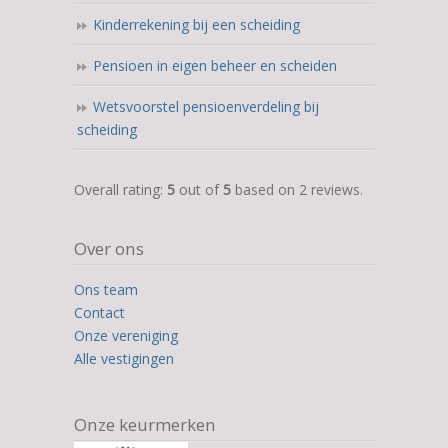
Kinderrekening bij een scheiding
Pensioen in eigen beheer en scheiden
Wetsvoorstel pensioenverdeling bij
scheiding
5,0
Overall rating:
5
out of
5
based on
2
reviews.
rating
based
Over ons
on
12.345
Ons team
ratings
Contact
Onze vereniging
Alle vestigingen
Onze keurmerken