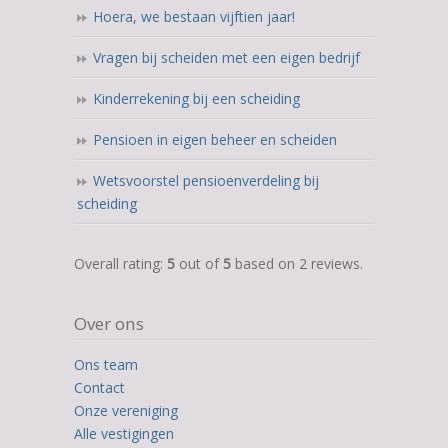
Hoera, we bestaan vijftien jaar!
Vragen bij scheiden met een eigen bedrijf
Kinderrekening bij een scheiding
Pensioen in eigen beheer en scheiden
Wetsvoorstel pensioenverdeling bij
scheiding
5,0
Overall rating:
5
out of
5
based on
2
reviews.
rating
based
Over ons
on
12.345
Ons team
ratings
Contact
Onze vereniging
Alle vestigingen