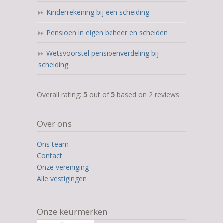
Kinderrekening bij een scheiding
Pensioen in eigen beheer en scheiden
Wetsvoorstel pensioenverdeling bij
scheiding
5,0
Overall rating:
5
out of
5
based on
2
reviews.
rating
based
Over ons
on
12.345
Ons team
ratings
Contact
Onze vereniging
Alle vestigingen
Onze keurmerken