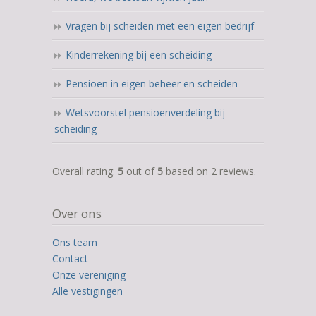
Vragen bij scheiden met een eigen bedrijf
Kinderrekening bij een scheiding
Pensioen in eigen beheer en scheiden
Wetsvoorstel pensioenverdeling bij
scheiding
5,0
Overall rating:
5
out of
5
based on
2
reviews.
rating
based
Over ons
on
12.345
Ons team
ratings
Contact
Onze vereniging
Alle vestigingen