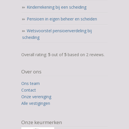
Kinderrekening bij een scheiding
Pensioen in eigen beheer en scheiden
Wetsvoorstel pensioenverdeling bij
scheiding
5,0
Overall rating:
5
out of
5
based on
2
reviews.
rating
based
Over ons
on
12.345
Ons team
ratings
Contact
Onze vereniging
Alle vestigingen
Onze keurmerken