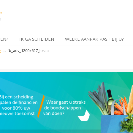
VEN?
IK GA SCHEIDEN
WELKE AANPAK PAST BIJ U?
→
g
fb_adv_1200x627_lokaal