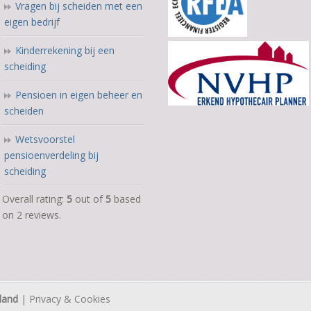
Vragen bij scheiden met een
eigen bedrijf
Kinderrekening bij een
scheiding
Pensioen in eigen beheer en
scheiden
Wetsvoorstel
pensioenverdeling bij
scheiding
5,0
Overall rating:
5
out of
5
based
rating
on
2
reviews.
based
on
12.345
ratings
land
|
Privacy & Cookies