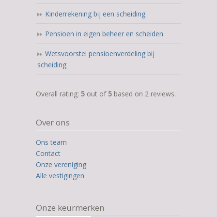
Kinderrekening bij een scheiding
Pensioen in eigen beheer en scheiden
Wetsvoorstel pensioenverdeling bij
scheiding
5,0
Overall rating:
5
out of
5
based on
2
reviews.
rating
based
Over ons
on
12.345
Ons team
ratings
Contact
Onze vereniging
Alle vestigingen
Onze keurmerken