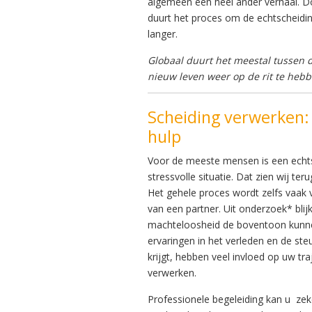
algemeen een heel ander verhaal. D
duurt het proces om de echtscheidi
langer.
Globaal duurt het meestal tussen d
nieuw leven weer op de rit te hebb
Scheiding verwerken:
hulp
Voor de meeste mensen is een echts
stressvolle situatie. Dat zien wij teru
Het gehele proces wordt zelfs vaak 
van een partner. Uit onderzoek* blij
machteloosheid
de boventoon kunne
ervaringen in het verleden en de ste
krijgt, hebben veel invloed op uw tr
verwerken.
Professionele begeleiding kan u ze