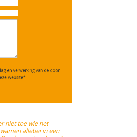
lag en verwerking van de door
deze website
*
er niet toe wie het
 kwamen allebei in een