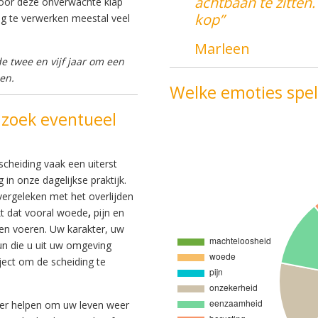
achtbaan te zitten.
oor deze onverwachte klap
kop”
ng te verwerken meestal veel
Marleen
e twee en vijf jaar om een
en.
Welke emoties spel
 zoek eventueel
cheiding vaak een uiterst
g in onze dagelijkse praktijk.
vergeleken met het overlijden
kt dat vooral woede
,
pijn
en
n voeren. Uw karakter, uw
un die u uit uw omgeving
aject om de scheiding te
ker helpen om uw leven weer