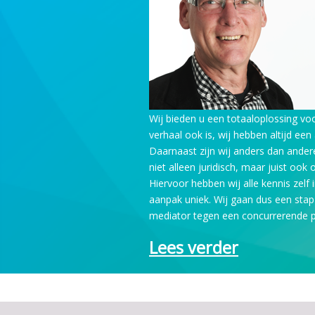
Wij bieden u een totaaloplossing vo
verhaal ook is, wij hebben altijd een 
Daarnaast zijn wij anders dan ander
niet alleen juridisch, maar juist ook 
Hiervoor hebben wij alle kennis zelf
aanpak uniek. Wij gaan dus een stap
mediator tegen een concurrerende pr
Lees verder