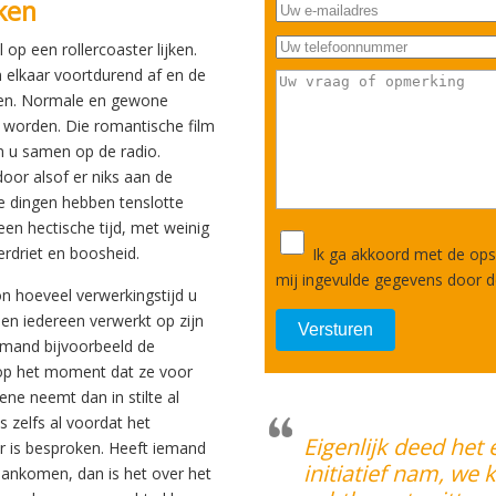
ken
op een rollercoaster lijken.
 elkaar voortdurend af en de
gen. Normale en gewone
 worden. Die romantische film
an u samen op de radio.
oor alsof er niks aan de
e dingen hebben tenslotte
en hectische tijd, met weinig
rdriet en boosheid.
Ik ga akkoord met de ops
mij ingevulde gegevens door 
on hoeveel verwerkingstijd u
 en iedereen verwerkt op zijn
emand bijvoorbeeld de
 op het moment dat ze voor
ne neemt dan in stilte al
s zelfs al voordat het
Eigenlijk deed het 
 is besproken. Heeft iemand
initiatief nam, we
 aankomen, dan is het over het