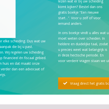
lezen wat er bij uw scheiding
komt kijken? Bestel dan ons
gratis boekje “Een nieuwe
start…”. Voor u zelf of voor
iemand anders.
In ons boekje vindt u alles wat u
moet weten over scheiden. In
or elke scheiding. Dus wat uw
heldere en duidelijke taal, zodat
aanpak die bij u past.
u precies weet wat belangrijk is
en. Wij regelen uw scheiding
in deze hectische periode. En
op financieel én fiscaal gebied.
voor verdere vragen staan we ui
 in huis en dat maakt onze
 verder dan een advocaat of
ijs.
Vraag direct het gratis 