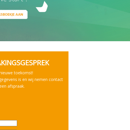
AKINGSGESPREK
 nieuwe toekomst!
gegevens is en wij nemen contact
een afspraak.