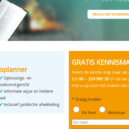
GRATIS KENNISM
splanner
Neem de eerste stap naar uw
Oplossings- en
Bel
06 – 234 985 30
of vul uw 
toekomstgericht
met u op voor het maken van 
Informele wijze en heldere
taal
*
Graag invullen
Inclusief juridische afwikkeling
De heer
Mevrouw