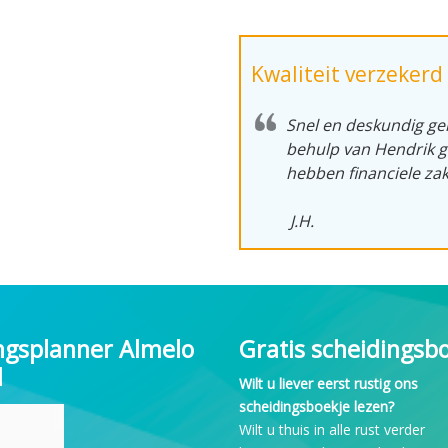
Kwaliteit verzekerd
Snel en deskundig g
behulp van Hendrik 
hebben financiele za
J.H.
ngsplanner Almelo
Gratis scheidingsb
l
Wilt u liever eerst rustig ons
scheidingsboekje lezen?
Wilt u thuis in alle rust verder