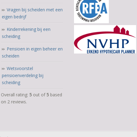
Vragen bij scheiden met een
eigen bedrijf
Kinderrekening bij een
scheiding
Pensioen in eigen beheer en
scheiden
Wetsvoorstel
pensioenverdeling bij
scheiding
5,0
Overall rating:
5
out of
5
based
rating
on
2
reviews.
based
on
12.345
ratings