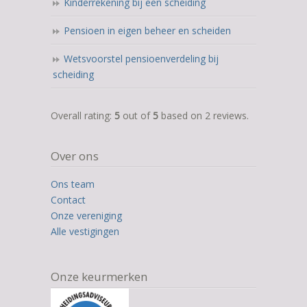
Kinderrekening bij een scheiding
Pensioen in eigen beheer en scheiden
Wetsvoorstel pensioenverdeling bij
scheiding
5,0
Overall rating:
5
out of
5
based on
2
reviews.
rating
based
Over ons
on
12.345
Ons team
ratings
Contact
Onze vereniging
Alle vestigingen
Onze keurmerken