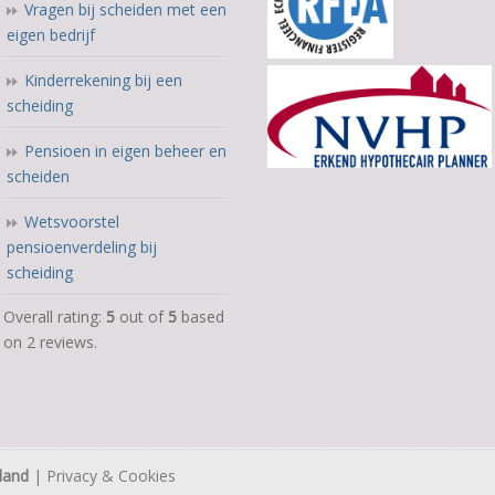
Vragen bij scheiden met een
eigen bedrijf
Kinderrekening bij een
scheiding
Pensioen in eigen beheer en
scheiden
Wetsvoorstel
pensioenverdeling bij
scheiding
5,0
Overall rating:
5
out of
5
based
rating
on
2
reviews.
based
on
12.345
ratings
land
|
Privacy & Cookies