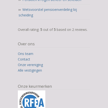
Wetsvoorstel pensioenverdeling bij
scheiding
5,0
Overall rating:
5
out of
5
based on
2
reviews.
rating
based
Over ons
on
12.345
Ons team
ratings
Contact
Onze vereniging
Alle vestigingen
Onze keurmerken