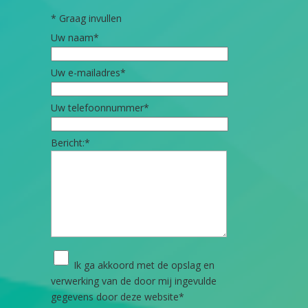
*
Graag invullen
Uw naam
*
Uw e-mailadres
*
Uw telefoonnummer
*
Bericht:
*
Ik ga akkoord met de opslag en
verwerking van de door mij ingevulde
gegevens door deze website
*