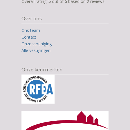
5,0
Overall rating:
5
out of
5
based on
2
reviews.
rating
based
Over ons
on
12.345
Ons team
ratings
Contact
Onze vereniging
Alle vestigingen
Onze keurmerken