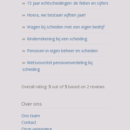
15 jaar echtscheidingen: de feiten en cijfers
Hoera, we bestaan vijftien jaar!
Vragen bij scheiden met een eigen bedrijf
Kinderrekening bij een scheiding
Pensioen in eigen beheer en scheiden
Wetsvoorstel pensioenverdeling bij
scheiding
5,0
Overall rating:
5
out of
5
based on
2
reviews.
rating
based
Over ons
on
12.345
Ons team
ratings
Contact
Onze vereniging