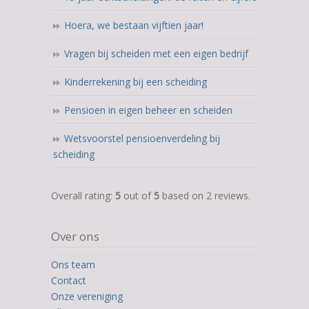
Hoera, we bestaan vijftien jaar!
Vragen bij scheiden met een eigen bedrijf
Kinderrekening bij een scheiding
Pensioen in eigen beheer en scheiden
Wetsvoorstel pensioenverdeling bij
scheiding
5,0
Overall rating:
5
out of
5
based on
2
reviews.
rating
based
Over ons
on
12.345
Ons team
ratings
Contact
Onze vereniging