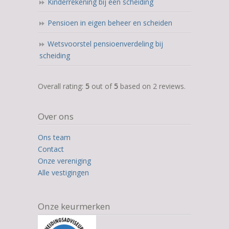
Kinderrekening bij een scheiding
Pensioen in eigen beheer en scheiden
Wetsvoorstel pensioenverdeling bij
scheiding
5,0
Overall rating:
5
out of
5
based on
2
reviews.
rating
based
Over ons
on
12.345
Ons team
ratings
Contact
Onze vereniging
Alle vestigingen
Onze keurmerken