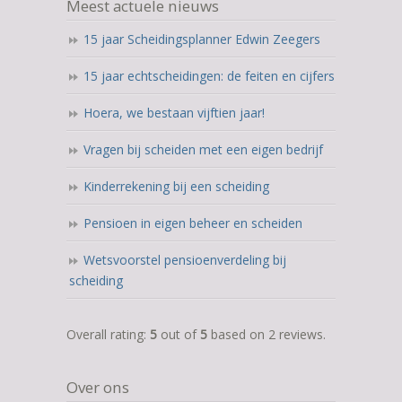
Meest actuele nieuws
15 jaar Scheidingsplanner Edwin Zeegers
15 jaar echtscheidingen: de feiten en cijfers
Hoera, we bestaan vijftien jaar!
Vragen bij scheiden met een eigen bedrijf
Kinderrekening bij een scheiding
Pensioen in eigen beheer en scheiden
Wetsvoorstel pensioenverdeling bij
scheiding
5,0
Overall rating:
5
out of
5
based on
2
reviews.
rating
based
Over ons
on