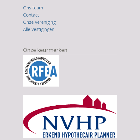
12.345
Ons team
ratings
Contact
Onze vereniging
Alle vestigingen
Onze keurmerken