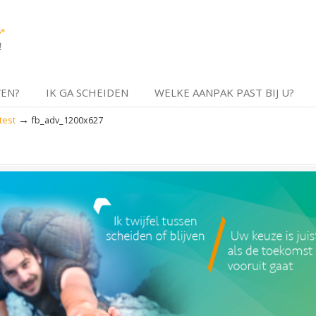
VEN?
IK GA SCHEIDEN
WELKE AANPAK PAST BIJ U?
→
test
fb_adv_1200x627