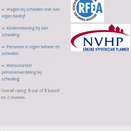
Vragen bij scheiden met een
eigen bedrijf
Kinderrekening bij een
scheiding
Pensioen in eigen beheer en
scheiden
Wetsvoorstel
pensioenverdeling bij
scheiding
5,0
Overall rating:
5
out of
5
based
rating
on
2
reviews.
based
on
12.345
ratings