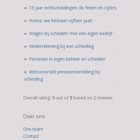
15 jaar echtscheidingen: de feiten en cijfers
Hoera, we bestaan vijftien jaar!
Vragen bij scheiden met een eigen bedrijf
Kinderrekening bij een scheiding
Pensioen in eigen beheer en scheiden
Wetsvoorstel pensioenverdeling bij
scheiding
5,0
Overall rating:
5
out of
5
based on
2
reviews.
rating
based
Over ons
on
12.345
Ons team
ratings
Contact