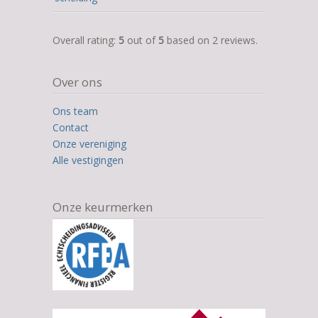
5,0
Overall rating:
5
out of
5
based on
2
reviews.
rating
based
Over ons
on
12.345
Ons team
ratings
Contact
Onze vereniging
Alle vestigingen
Onze keurmerken