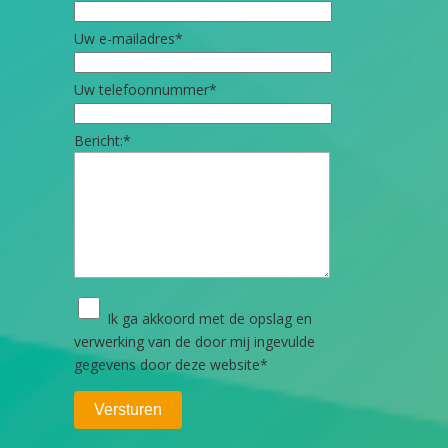
Uw e-mailadres
*
Uw telefoonnummer
*
Bericht:
*
Ik ga akkoord met de opslag en
verwerking van de door mij ingevulde
gegevens door deze website
*