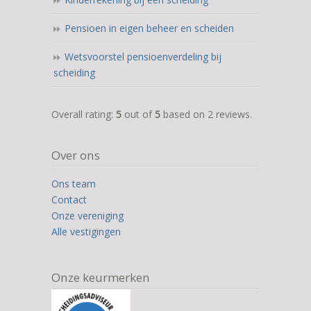
Pensioen in eigen beheer en scheiden
Wetsvoorstel pensioenverdeling bij
scheiding
5,0
Overall rating:
5
out of
5
based on
2
reviews.
rating
based
Over ons
on
12.345
Ons team
ratings
Contact
Onze vereniging
Alle vestigingen
Onze keurmerken