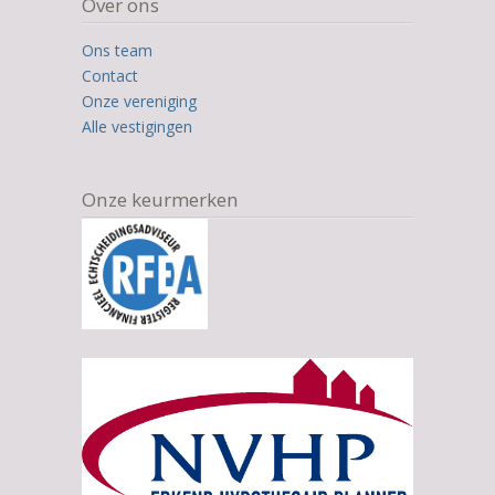
Over ons
on
12.345
Ons team
ratings
Contact
Onze vereniging
Alle vestigingen
Onze keurmerken