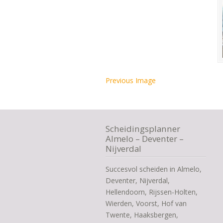
Previous Image
Scheidingsplanner
Almelo – Deventer –
Nijverdal
Succesvol scheiden in Almelo,
Deventer, Nijverdal,
Hellendoorn, Rijssen-Holten,
Wierden, Voorst, Hof van
Twente, Haaksbergen,