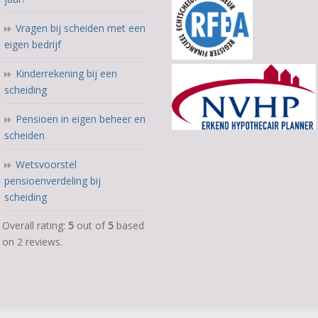
Vragen bij scheiden met een
eigen bedrijf
Kinderrekening bij een
scheiding
Pensioen in eigen beheer en
scheiden
Wetsvoorstel
pensioenverdeling bij
scheiding
5,0
Overall rating:
5
out of
5
based
rating
on
2
reviews.
based
on
12.345
ratings