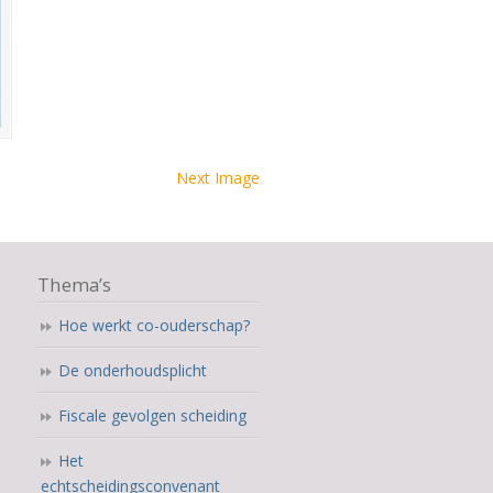
Next Image
Thema’s
Hoe werkt co-ouderschap?
De onderhoudsplicht
Fiscale gevolgen scheiding
Het
echtscheidingsconvenant