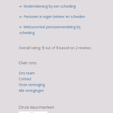
Kinderrekening bij een scheiding
Pensioen in eigen beheer en scheiden
Wetsvoorstel pensioenverdeling bij
scheiding
5,0
Overall rating:
5
out of
5
based on
2
reviews.
rating
based
Over ons
on
12.345
Ons team
ratings
Contact
Onze vereniging
Alle vestigingen
Onze keurmerken