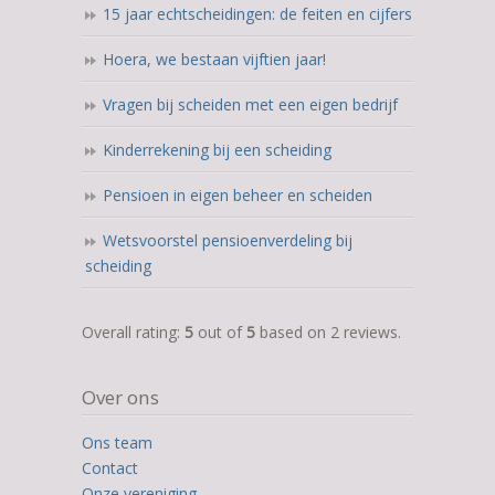
15 jaar echtscheidingen: de feiten en cijfers
Hoera, we bestaan vijftien jaar!
Vragen bij scheiden met een eigen bedrijf
Kinderrekening bij een scheiding
Pensioen in eigen beheer en scheiden
Wetsvoorstel pensioenverdeling bij
scheiding
5,0
Overall rating:
5
out of
5
based on
2
reviews.
rating
based
Over ons
on
12.345
Ons team
ratings
Contact
Onze vereniging