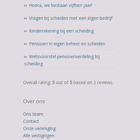
Hoera, we bestaan vijftien jaar!
Vragen bij scheiden met een eigen bedrijf
Kinderrekening bij een scheiding
Pensioen in eigen beheer en scheiden
Wetsvoorstel pensioenverdeling bij
scheiding
5,0
Overall rating:
5
out of
5
based on
2
reviews.
rating
based
Over ons
on
12.345
Ons team
ratings
Contact
Onze vereniging
Alle vestigingen