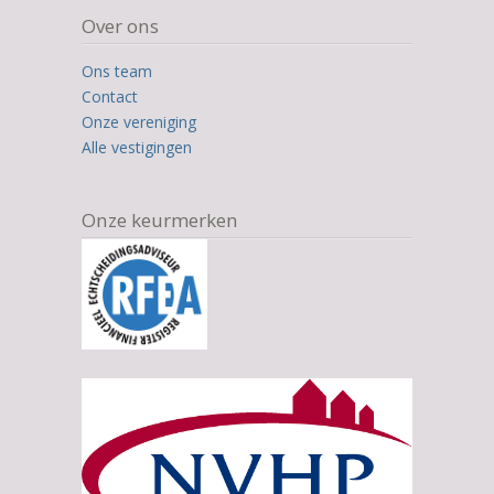
based
Over ons
on
12.345
Ons team
ratings
Contact
Onze vereniging
Alle vestigingen
Onze keurmerken