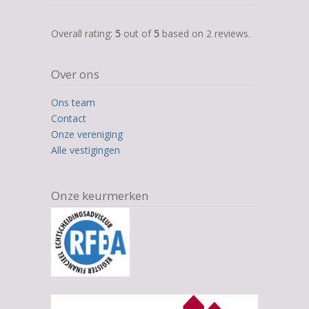
5,0
Overall rating:
5
out of
5
based on
2
reviews.
rating
based
Over ons
on
12.345
Ons team
ratings
Contact
Onze vereniging
Alle vestigingen
Onze keurmerken