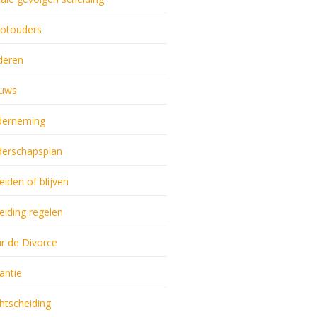
otouders
deren
uws
erneming
erschapsplan
eiden of blijven
eiding regelen
r de Divorce
antie
htscheiding