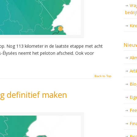
Vra
bedrij
Kin
Nieu
 op. Nog 113 kilometer in de laatste etappe met acht
-Élysées neemt het peloton afscheid. Ook voor
Ali
Art
Back to Top
Blo
g definitief maken
Eig
Fee
Fin
Fis