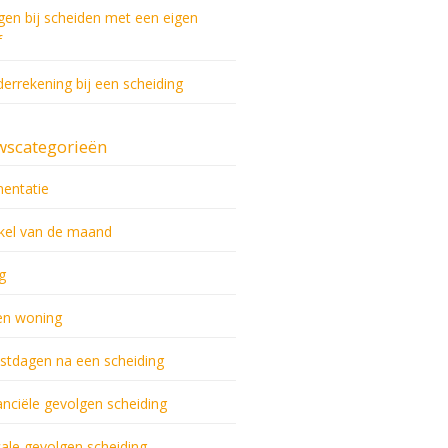
gen bij scheiden met een eigen
f
derrekening bij een scheiding
wscategorieën
mentatie
ikel van de maand
g
en woning
stdagen na een scheiding
anciële gevolgen scheiding
cale gevolgen scheiding