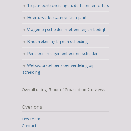
15 jaar echtscheidingen: de feiten en cijfers
Hoera, we bestaan vijftien jaar!
Vragen bij scheiden met een eigen bedrijf
Kinderrekening bij een scheiding
Pensioen in eigen beheer en scheiden
Wetsvoorstel pensioenverdeling bij
scheiding
5,0
Overall rating:
5
out of
5
based on
2
reviews.
rating
based
Over ons
on
12.345
Ons team
ratings
Contact