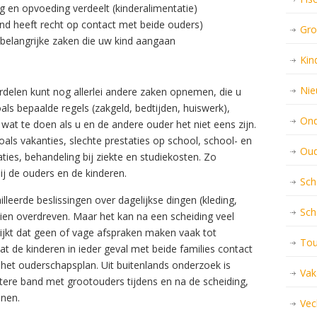
 en opvoeding verdeelt (kinderalimentatie)
nd heeft recht op contact met beide ouders)
Gro
 belangrijke zaken die uw kind aangaan
Kin
Nie
erdelen kunt nog allerlei andere zaken opnemen, die u
als bepaalde regels (zakgeld, bedtijden, huiswerk),
Ond
at te doen als u en de andere ouder het niet eens zijn.
oals vakanties,
slechte prestaties op school, school- en
Oud
aties, behandeling bij ziekte en studiekosten. Zo
ij de ouders en de kinderen.
Sch
lleerde beslissingen over dagelijkse dingen (kleding,
Sch
chien overdreven. Maar het kan na een scheiding veel
lijkt dat geen of vage afspraken maken vaak tot
Tou
at de kinderen in ieder geval met beide families contact
het ouderschapsplan. Uit buitenlands onderzoek is
Vak
tere band met grootouders tijdens en na de scheiding,
nen.
Vec