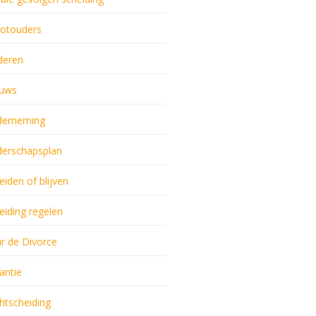
otouders
deren
uws
erneming
erschapsplan
eiden of blijven
eiding regelen
r de Divorce
antie
htscheiding