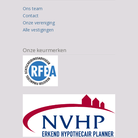
12.345
Ons team
ratings
Contact
Onze vereniging
Alle vestigingen
Onze keurmerken