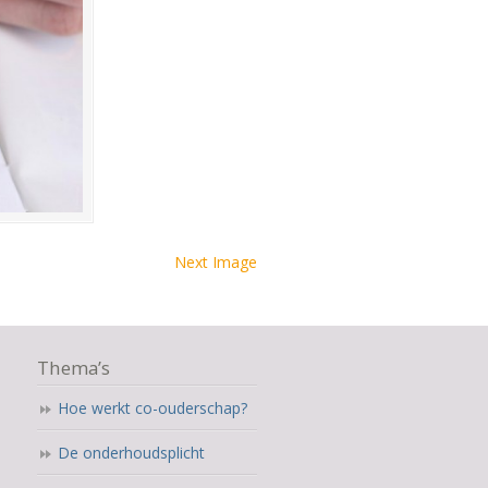
Next Image
Thema’s
Hoe werkt co-ouderschap?
De onderhoudsplicht