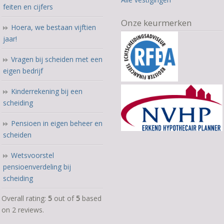
feiten en cijfers
Onze keurmerken
Hoera, we bestaan vijftien
jaar!
Vragen bij scheiden met een
eigen bedrijf
Kinderrekening bij een
scheiding
Pensioen in eigen beheer en
scheiden
Wetsvoorstel
pensioenverdeling bij
scheiding
5,0
Overall rating:
5
out of
5
based
rating
on
2
reviews.
based