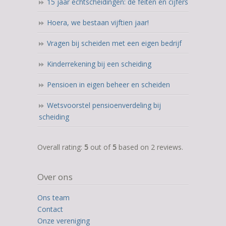
15 jaar echtscheidingen: de feiten en cijfers
Hoera, we bestaan vijftien jaar!
Vragen bij scheiden met een eigen bedrijf
Kinderrekening bij een scheiding
Pensioen in eigen beheer en scheiden
Wetsvoorstel pensioenverdeling bij
scheiding
5,0
Overall rating:
5
out of
5
based on
2
reviews.
rating
based
Over ons
on
12.345
Ons team
ratings
Contact
Onze vereniging