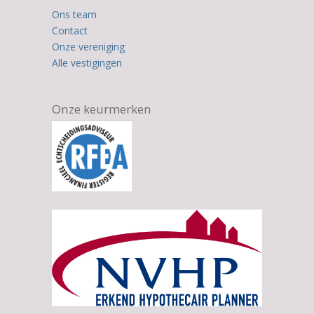
12.345
Ons team
ratings
Contact
Onze vereniging
Alle vestigingen
Onze keurmerken