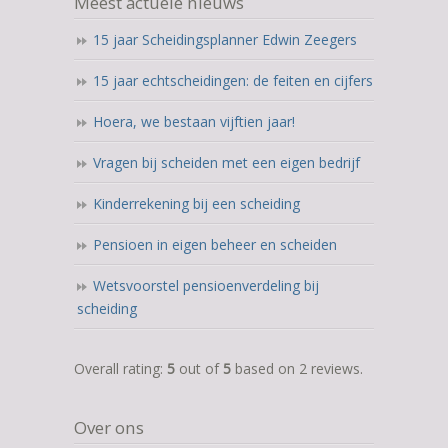
Meest actuele nieuws
15 jaar Scheidingsplanner Edwin Zeegers
15 jaar echtscheidingen: de feiten en cijfers
Hoera, we bestaan vijftien jaar!
Vragen bij scheiden met een eigen bedrijf
Kinderrekening bij een scheiding
Pensioen in eigen beheer en scheiden
Wetsvoorstel pensioenverdeling bij
scheiding
5,0
Overall rating:
5
out of
5
based on
2
reviews.
rating
based
Over ons
on