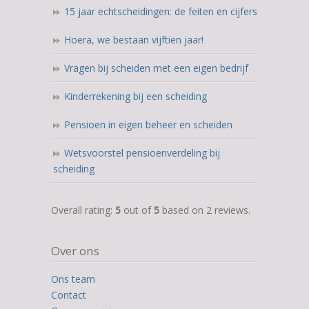
15 jaar echtscheidingen: de feiten en cijfers
Hoera, we bestaan vijftien jaar!
Vragen bij scheiden met een eigen bedrijf
Kinderrekening bij een scheiding
Pensioen in eigen beheer en scheiden
Wetsvoorstel pensioenverdeling bij
scheiding
5,0
Overall rating:
5
out of
5
based on
2
reviews.
rating
based
Over ons
on
12.345
Ons team
ratings
Contact