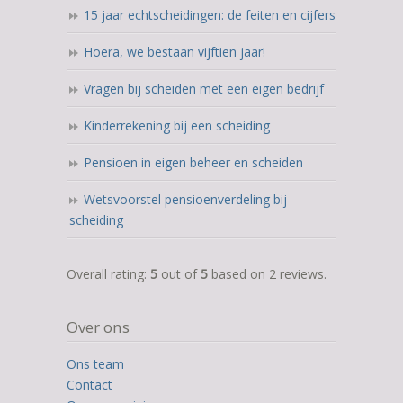
15 jaar echtscheidingen: de feiten en cijfers
Hoera, we bestaan vijftien jaar!
Vragen bij scheiden met een eigen bedrijf
Kinderrekening bij een scheiding
Pensioen in eigen beheer en scheiden
Wetsvoorstel pensioenverdeling bij
scheiding
5,0
Overall rating:
5
out of
5
based on
2
reviews.
rating
based
Over ons
on
12.345
Ons team
ratings
Contact