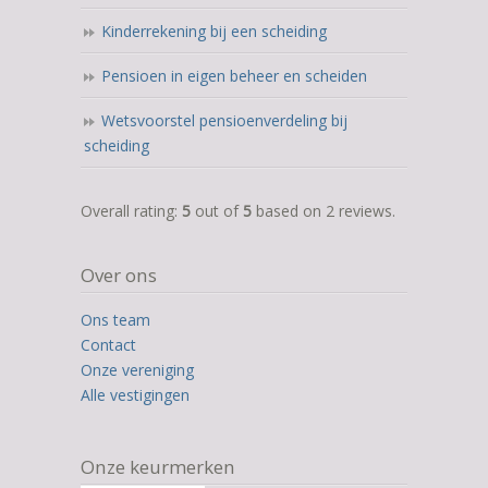
Kinderrekening bij een scheiding
Pensioen in eigen beheer en scheiden
Wetsvoorstel pensioenverdeling bij
scheiding
5,0
Overall rating:
5
out of
5
based on
2
reviews.
rating
based
Over ons
on
12.345
Ons team
ratings
Contact
Onze vereniging
Alle vestigingen
Onze keurmerken