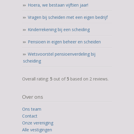
Hoera, we bestaan vijftien jaar!
Vragen bij scheiden met een eigen bedrijf
Kinderrekening bij een scheiding
Pensioen in eigen beheer en scheiden
Wetsvoorstel pensioenverdeling bij
scheiding
5,0
Overall rating:
5
out of
5
based on
2
reviews.
rating
based
Over ons
on
12.345
Ons team
ratings
Contact
Onze vereniging
Alle vestigingen