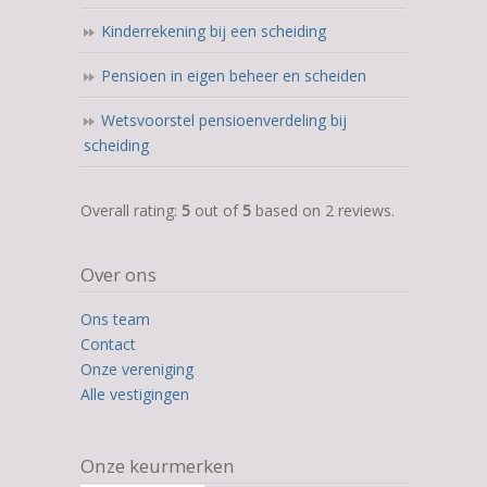
Kinderrekening bij een scheiding
Pensioen in eigen beheer en scheiden
Wetsvoorstel pensioenverdeling bij
scheiding
5,0
Overall rating:
5
out of
5
based on
2
reviews.
rating
based
Over ons
on
12.345
Ons team
ratings
Contact
Onze vereniging
Alle vestigingen
Onze keurmerken