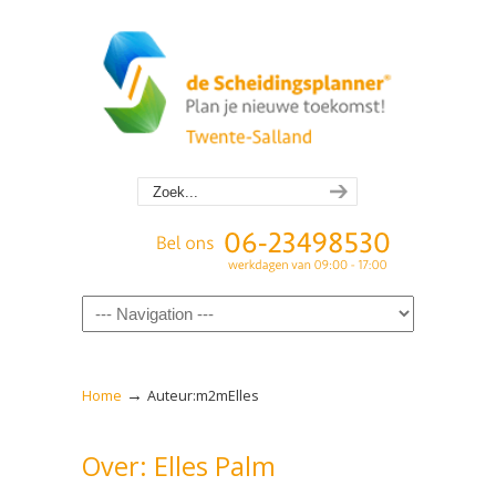
Navigation
→
Home
Auteur:m2mElles
Over: Elles Palm