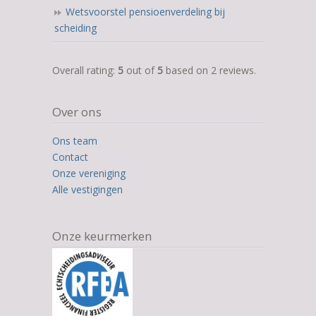
Wetsvoorstel pensioenverdeling bij
scheiding
5,0
Overall rating:
5
out of
5
based on
2
reviews.
rating
based
Over ons
on
12.345
Ons team
ratings
Contact
Onze vereniging
Alle vestigingen
Onze keurmerken