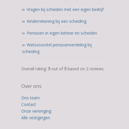
Vragen bij scheiden met een eigen bedrijf
Kinderrekening bij een scheiding
Pensioen in eigen beheer en scheiden
Wetsvoorstel pensioenverdeling bij
scheiding
5,0
Overall rating:
5
out of
5
based on
2
reviews.
rating
based
Over ons
on
12.345
Ons team
ratings
Contact
Onze vereniging
Alle vestigingen