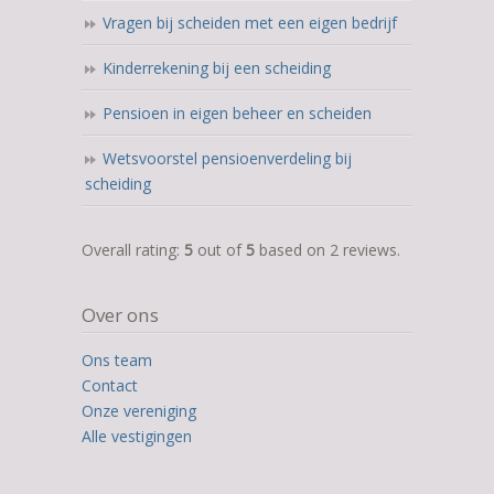
Vragen bij scheiden met een eigen bedrijf
Kinderrekening bij een scheiding
Pensioen in eigen beheer en scheiden
Wetsvoorstel pensioenverdeling bij
scheiding
5,0
Overall rating:
5
out of
5
based on
2
reviews.
rating
based
Over ons
on
12.345
Ons team
ratings
Contact
Onze vereniging
Alle vestigingen