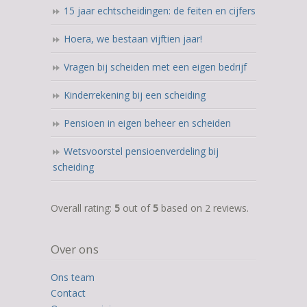
15 jaar echtscheidingen: de feiten en cijfers
Hoera, we bestaan vijftien jaar!
Vragen bij scheiden met een eigen bedrijf
Kinderrekening bij een scheiding
Pensioen in eigen beheer en scheiden
Wetsvoorstel pensioenverdeling bij
scheiding
5,0
Overall rating:
5
out of
5
based on
2
reviews.
rating
based
Over ons
on
12.345
Ons team
ratings
Contact